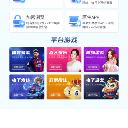
赋与潜力。他不仅具备出色的控球与突破能力，还能
在关键时刻站出来承担责任。因此，在很多专家看
来，他是未来数年内可以成为联盟明星之一的重要候
选人。
与此同时，亚历山大的身高与臂展使他即便是在面对
高强度防守时也能顺利完成投篮。此外，他对于比赛
节奏的把控也愈加成熟，这让他能在不同情况下作出
合理选择。在此基础上，如果他能够继续加强三分投
射能力，将会更加全面，不仅能够自己得分，还能为
其他队友创造机会。
总之，从长期来看，亚历山大的成长可能会成为影响
西部竞争格局的重要因素，而他的进步将直接关系到
球队未来的发展方向。