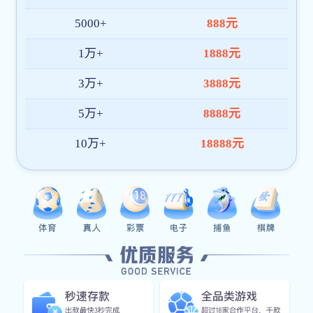
足。尤其是在轮转速度和反应能力方面，马刺队需要
进一步提升，以确保能够有效地遏制对手得分。
此外，皮尔斯还提到马刺队的一些防守策略，比如使
用区域联防等战术。然而，他认为这些策略在面对像
亚历山大这样的突破型后卫时难以产生预期效果，因
为对方能够轻松找到空档并制造投篮机会。这使得马
刺必须重新审视他们的防守体系，以适应现代篮球快
速变化的发展趋势。
综上所述，皮尔斯认为马刺在防守上的短板可能会影
响他们整体战绩，因此需要尽快调整策略，以增强抵
御强队攻击的能力。
2、亚历山大的发展潜力
作为一名年轻球员，亚历山大展现出了极高的发展天