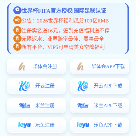
皮尔斯点评马刺防守亚历山大称布
伦森进攻能力更胜一筹
2026-06-12 01:00
33 次阅读
首页
/
体育快讯
近年来，NBA的赛场上不断涌现出许多优秀的球员，
他们在比赛中展现出的个人能力和团队配合吸引了大