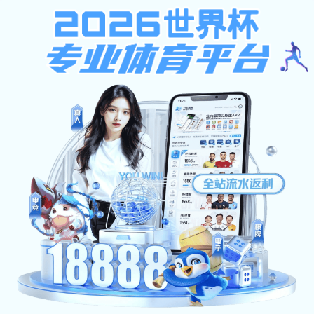
注册入口
乐思体育
APP与网页版入口｜
畅享全球体育赛事与数据服务
欢迎访问
乐思体育
，提供全面覆盖足球、篮
球、电竞等项目的赛事资讯与数据内容， 支持
APP下载
与
网页使用
，每日同步更新千场比
赛，聚焦热门体育内容， 助您轻松获取赛事动
态，掌握比赛节奏。
手机App
网页版