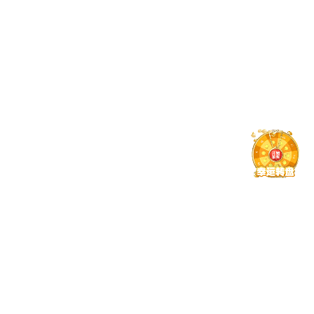
因此，从数据和表现来看，在当前状态下布伦森无疑
是一名更为可靠且具有高度威胁性的进攻角色，这也
是为什么皮尔斯称赞他的原因所在。
4、两者比较及其重要性
将亚历山大与布伦森进行比较，可以发现二人各有所
长，各自在球队中扮演着不同但同样重要的角色。尽
管两人都是后卫，但他们在打法上却存在明显区别。
亚历山大更注重个人突破与单打，而布伦森则凭借团
队配合与无私助攻提升整个团队效率。
然而，两者之间并不是简单优劣之分。在某些情况
下，例如面对紧逼防守或需要迅速追分的时候，一个
能打破僵局并创造机会的人显然更为重要。而另一种
情形下，则可能需要一个稳定输出以维持全局协调。