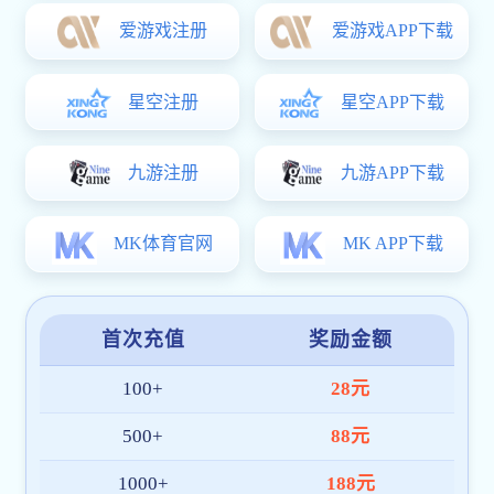
的背景下，却无缘全明星赛的原因。尽管伦纳德在进
攻端表现出色，但他未能入选全明星赛引发了广泛关
注和讨论。本文将从四个方面进行探讨，包括个人表
现与球队战绩、全明星评选机制、伤病历史对评价的
影响以及联盟其他球员的崛起等因素，力求全面解析
这一现象背后的深层次原因。通过具体数据和实例，
本研究旨在为读者提供一个清晰的视角，以更好地理
解伦纳德未能入选全明星赛的复杂性。
1、个人表现与球队战绩
虽然伦纳德在本赛季中展现出了极佳的得分能力，连
续27场比赛得分超过20分，但团队整体表现却显得并
不突出。快船队在西部联盟中的排名始终徘徊于前
列，但并没有形成稳定的竞争力。球队整体胜率直接