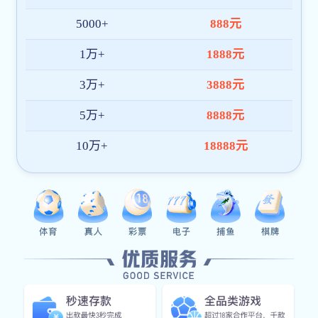
影响到球员获得荣誉的机会，尤其是在全明星赛这样
的集体赛事中，球队战绩往往被视为重要参考标准。
此外，尽管伦纳德个人数据可圈可点，但由于快船队
缺乏一致性和团结性，使得他的优秀表现难以转化为
更高的认可度。在NBA这个群雄逐鹿的舞台上，单打
独斗难以赢得足够多的支持，这也是他未能入选全明
星的重要原因之一。
因此，在考量一个球员是否应该入选全明星时，不仅
要看其个人的数据，还需要结合球队整体状况来综合
评估，这对伦纳德来说无疑是一个不利因素。
2、全明星评选机制
NBA全明星赛的评选机制相对复杂，包括教练投票、
媒体投票和球迷投票等多个环节。这种多元化投票方