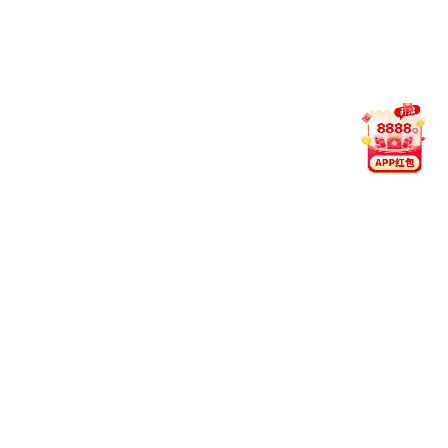
未来，我们期待看到更多关于如何平衡这些复杂因素
的方法，以及如何让每位优秀运动员都能得到应有认
可的发展方向。而对于篮坛传奇般角色如倫納徳而
言，他是否能够重新找回自己的王者之路，将是未来
值得关注的话题之一。
上一篇：
B费与阿莫林助教咖啡会面引发关…
下一篇：
佩奇豪取37分助球队获胜李月汝短